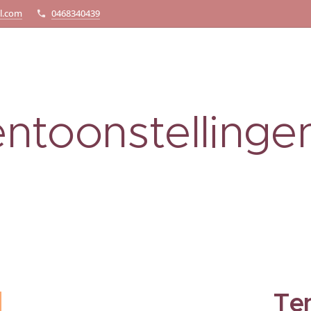
l.com
0468340439
ntoonstellinge
Te