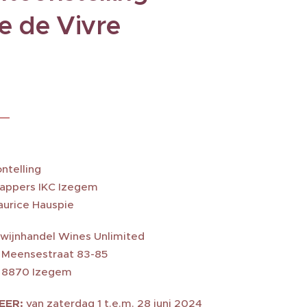
e de Vivre
ntelling
kappers IKC Izegem
Maurice Hauspie
 wijnhandel Wines Unlimited
sestraat 83-85
0 Izegem
EER:
van zaterdag 1 t.e.m. 28 juni 2024