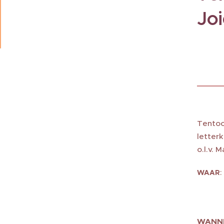
Joi
Tentoo
letter
o.l.v. 
:
WAAR
Meen
887
WANN