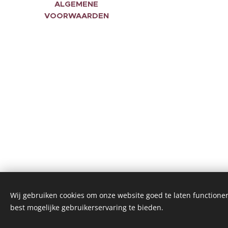
ALGEMENE
VOORWAARDEN
Algemene voorwaarden
Wij gebruiken cookies om onze website goed te laten functioner
Mogelijk gemaakt door
Webnode
best mogelijke gebruikerservaring te bieden.
Cookies