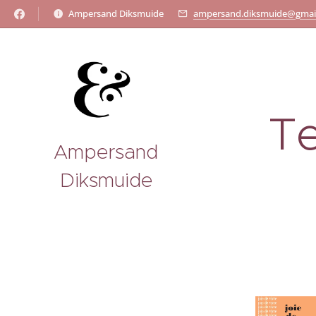
Ampersand Diksmuide
ampersand.diksmuide@gmai
Te
Ampersand
Diksmuide